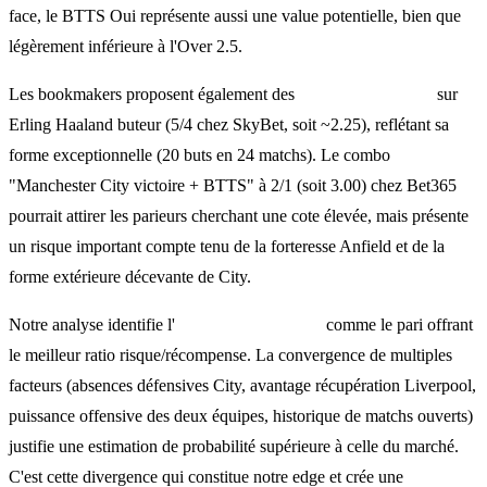
face, le BTTS Oui représente aussi une value potentielle, bien que
légèrement inférieure à l'Over 2.5.
Les bookmakers proposent également des
cotes intéressantes
sur
Erling Haaland buteur (5/4 chez SkyBet, soit ~2.25), reflétant sa
forme exceptionnelle (20 buts en 24 matchs). Le combo
"Manchester City victoire + BTTS" à 2/1 (soit 3.00) chez Bet365
pourrait attirer les parieurs cherchant une cote élevée, mais présente
un risque important compte tenu de la forteresse Anfield et de la
forme extérieure décevante de City.
Notre analyse identifie l'
Over 2.5 buts à 1.75
comme le pari offrant
le meilleur ratio risque/récompense. La convergence de multiples
facteurs (absences défensives City, avantage récupération Liverpool,
puissance offensive des deux équipes, historique de matchs ouverts)
justifie une estimation de probabilité supérieure à celle du marché.
C'est cette divergence qui constitue notre edge et crée une