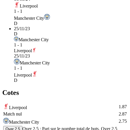
Liverpool
1 - 1
Manchester City
D
25/11/23
D
Manchester City
1 - 1
Liverpool
25/11/23
Manchester City
1 - 1
Liverpool
D
Cotes
1.87
Liverpool
Match nul
2.87
2.75
Manchester City
Over 2.5 : Pari sur le nombre total de buts. Over 2.5
Over 2.5