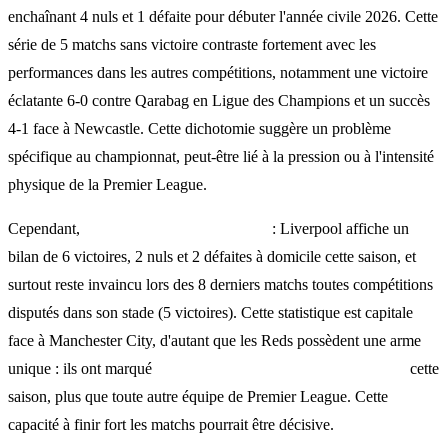
enchaînant 4 nuls et 1 défaite pour débuter l'année civile 2026. Cette
série de 5 matchs sans victoire contraste fortement avec les
performances dans les autres compétitions, notamment une victoire
éclatante 6-0 contre Qarabag en Ligue des Champions et un succès
4-1 face à Newcastle. Cette dichotomie suggère un problème
spécifique au championnat, peut-être lié à la pression ou à l'intensité
physique de la Premier League.
Cependant,
Anfield reste une forteresse
: Liverpool affiche un
bilan de 6 victoires, 2 nuls et 2 défaites à domicile cette saison, et
surtout reste invaincu lors des 8 derniers matchs toutes compétitions
disputés dans son stade (5 victoires). Cette statistique est capitale
face à Manchester City, d'autant que les Reds possèdent une arme
unique : ils ont marqué
13 buts dans les 15 dernières minutes
cette
saison, plus que toute autre équipe de Premier League. Cette
capacité à finir fort les matchs pourrait être décisive.