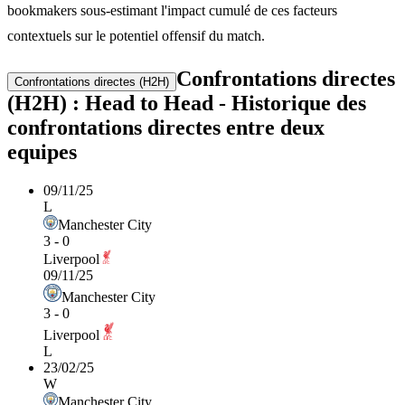
bookmakers sous-estimant l'impact cumulé de ces facteurs
contextuels sur le potentiel offensif du match.
Confrontations directes
Confrontations directes (H2H)
(H2H) : Head to Head - Historique des
confrontations directes entre deux
equipes
09/11/25
L
Manchester City
3 - 0
Liverpool
09/11/25
Manchester City
3 - 0
Liverpool
L
23/02/25
W
Manchester City