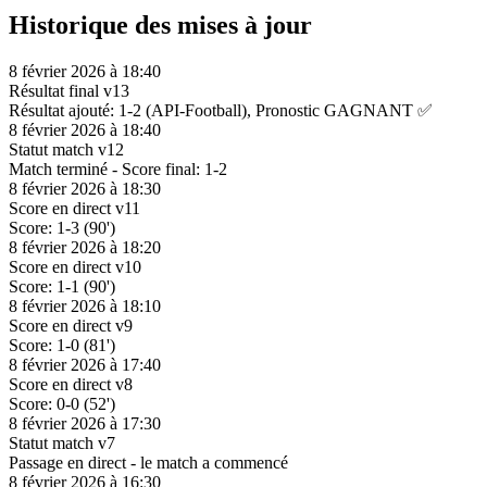
Historique des mises à jour
8 février 2026 à 18:40
Résultat final v13
Résultat ajouté: 1-2 (API-Football), Pronostic GAGNANT ✅
8 février 2026 à 18:40
Statut match v12
Match terminé - Score final: 1-2
8 février 2026 à 18:30
Score en direct v11
Score: 1-3 (90')
8 février 2026 à 18:20
Score en direct v10
Score: 1-1 (90')
8 février 2026 à 18:10
Score en direct v9
Score: 1-0 (81')
8 février 2026 à 17:40
Score en direct v8
Score: 0-0 (52')
8 février 2026 à 17:30
Statut match v7
Passage en direct - le match a commencé
8 février 2026 à 16:30