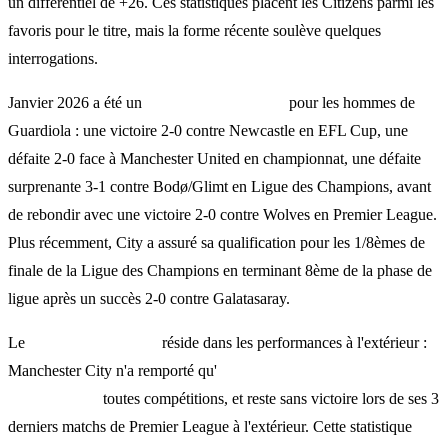
un différentiel de +26. Ces statistiques placent les Citizens parmi les
favoris pour le titre, mais la forme récente soulève quelques
interrogations.
Janvier 2026 a été un
mois en dents de scie
pour les hommes de
Guardiola : une victoire 2-0 contre Newcastle en EFL Cup, une
défaite 2-0 face à Manchester United en championnat, une défaite
surprenante 3-1 contre Bodø/Glimt en Ligue des Champions, avant
de rebondir avec une victoire 2-0 contre Wolves en Premier League.
Plus récemment, City a assuré sa qualification pour les 1/8èmes de
finale de la Ligue des Champions en terminant 8ème de la phase de
ligue après un succès 2-0 contre Galatasaray.
Le
point faible majeur
réside dans les performances à l'extérieur :
Manchester City n'a remporté qu'
un seul de ses 5 derniers
déplacements
toutes compétitions, et reste sans victoire lors de ses 3
derniers matchs de Premier League à l'extérieur. Cette statistique