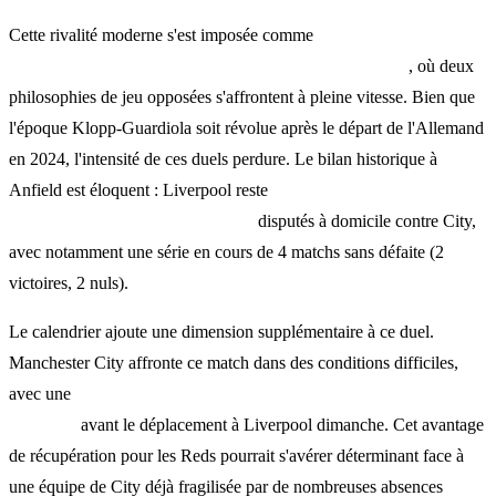
Cette rivalité moderne s'est imposée comme
LA confrontation
déterminante de l'ère Premier League contemporaine
, où deux
philosophies de jeu opposées s'affrontent à pleine vitesse. Bien que
l'époque Klopp-Guardiola soit révolue après le départ de l'Allemand
en 2024, l'intensité de ces duels perdure. Le bilan historique à
Anfield est éloquent : Liverpool reste
invaincu lors de 18 des 22
derniers matchs de championnat
disputés à domicile contre City,
avec notamment une série en cours de 4 matchs sans défaite (2
victoires, 2 nuls).
Le calendrier ajoute une dimension supplémentaire à ce duel.
Manchester City affronte ce match dans des conditions difficiles,
avec une
demi-finale retour de League Cup programmée
mercredi
avant le déplacement à Liverpool dimanche. Cet avantage
de récupération pour les Reds pourrait s'avérer déterminant face à
une équipe de City déjà fragilisée par de nombreuses absences