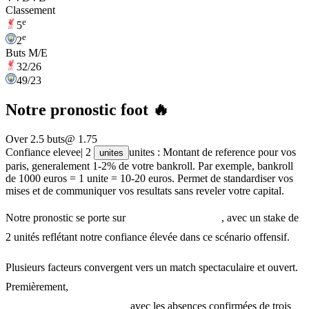
Classement
e
5
e
2
Buts M/E
32/26
49/23
Notre pronostic foot 🔥
Over 2.5 buts
@ 1.75
Confiance elevee
|
2
unites : Montant de reference pour vos
unites
paris, generalement 1-2% de votre bankroll. Par exemple, bankroll
de 1000 euros = 1 unite = 10-20 euros. Permet de standardiser vos
mises et de communiquer vos resultats sans reveler votre capital.
Notre pronostic se porte sur
Over 2.5 buts à 1.75
, avec un stake de
2 unités reflétant notre confiance élevée dans ce scénario offensif.
Plusieurs facteurs convergent vers un match spectaculaire et ouvert.
Premièrement,
Manchester City présente une défense
considérablement affaiblie
avec les absences confirmées de trois