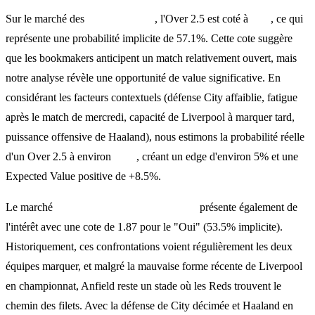
Sur le marché des
totaux de buts
, l'Over 2.5 est coté à
1.75
, ce qui
représente une probabilité implicite de 57.1%. Cette cote suggère
que les bookmakers anticipent un match relativement ouvert, mais
notre analyse révèle une opportunité de value significative. En
considérant les facteurs contextuels (défense City affaiblie, fatigue
après le match de mercredi, capacité de Liverpool à marquer tard,
puissance offensive de Haaland), nous estimons la probabilité réelle
d'un Over 2.5 à environ
62%
, créant un edge d'environ 5% et une
Expected Value positive de +8.5%.
Le marché
BTTS (Both Teams To Score)
présente également de
l'intérêt avec une cote de 1.87 pour le "Oui" (53.5% implicite).
Historiquement, ces confrontations voient régulièrement les deux
équipes marquer, et malgré la mauvaise forme récente de Liverpool
en championnat, Anfield reste un stade où les Reds trouvent le
chemin des filets. Avec la défense de City décimée et Haaland en