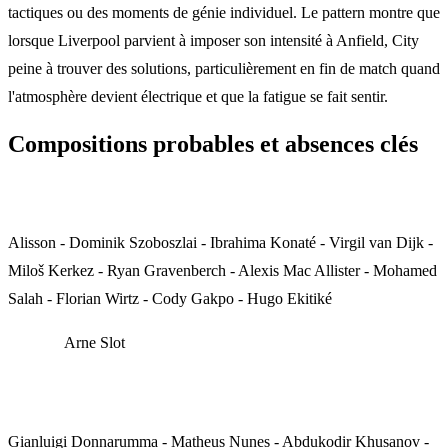
tactiques ou des moments de génie individuel. Le pattern montre que
lorsque Liverpool parvient à imposer son intensité à Anfield, City
peine à trouver des solutions, particulièrement en fin de match quand
l'atmosphère devient électrique et que la fatigue se fait sentir.
Compositions probables et absences clés
Composition officielle Liverpool (4-2-3-1)
Alisson - Dominik Szoboszlai - Ibrahima Konaté - Virgil van Dijk -
Miloš Kerkez - Ryan Gravenberch - Alexis Mac Allister - Mohamed
Salah - Florian Wirtz - Cody Gakpo - Hugo Ekitiké
Coach :
Arne Slot
Composition officielle Manchester City (4-3-3)
Gianluigi Donnarumma - Matheus Nunes - Abdukodir Khusanov -