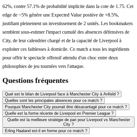
62%, contre 57.1% de probabilité implicite dans la cote de 1.75. Cet
edge de ~5% génère une Expected Value positive de +8.5%,
justifiant pleinement un investissement de 2 unités. Les bookmakers
semblent sous-estimer l'impact cumulé des absences défensives de
City, de leur calendrier chargé et de la capacité de Liverpool à
exploiter ces faiblesses à domicile. Ce match a tous les ingrédients
pour offrir le spectacle offensif attendu d'un choc entre deux
philosophies de jeu tournées vers l'attaque.
Questions fréquentes
Quel est le bilan de Liverpool face à Manchester City à Anfield ?
Quelles sont les principales absences pour ce match ?
Pourquoi Manchester City pourrait être désavantagé pour ce match ?
Quelle est la forme récente de Liverpool en Premier League ?
Quelle est la meilleure stratégie de pari pour Liverpool vs Manchester
City ?
Erling Haaland est-il en forme pour ce match ?